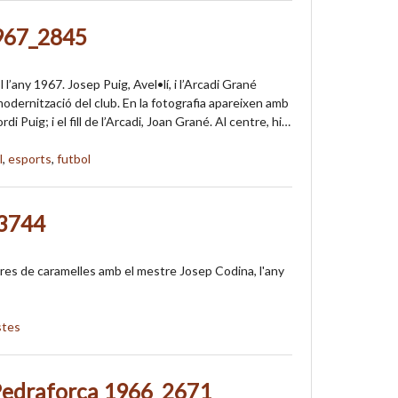
967_2845
l’any 1967. Josep Puig, Avel•lí, i l’Arcadi Grané
modernització del club. En la fotografia apareixen amb
Jordi Puig; i el fill de l’Arcadi, Joan Grané. Al centre, hi…
l
,
esports
,
futbol
_3744
res de caramelles amb el mestre Josep Codina, l'any
stes
 Pedraforca 1966_2671