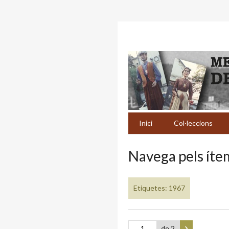
Inici
Col·leccions
Navega pels ítem
Etiquetes: 1967
de 2