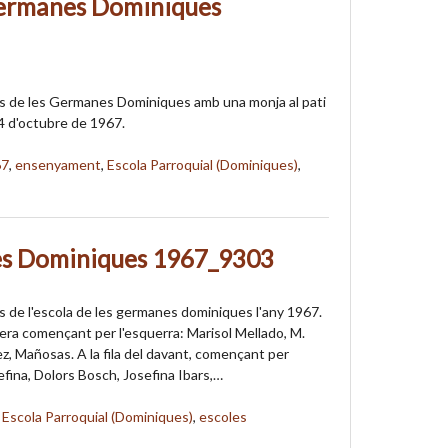
ermanes Dominiques
s de les Germanes Dominiques amb una monja al pati
14 d'octubre de 1967.
67
,
ensenyament
,
Escola Parroquial (Dominiques)
,
s Dominiques 1967_9303
 de l'escola de les germanes dominiques l'any 1967.
rrera començant per l'esquerra: Marisol Mellado, M.
z, Mañosas. A la fila del davant, començant per
efina, Dolors Bosch, Josefina Ibars,…
,
Escola Parroquial (Dominiques)
,
escoles