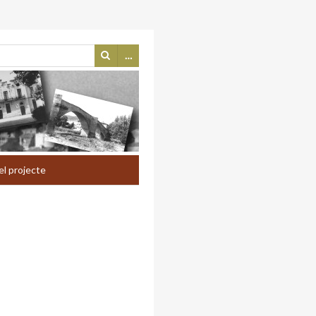
…
el projecte