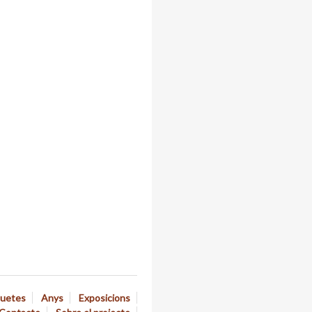
quetes
Anys
Exposicions