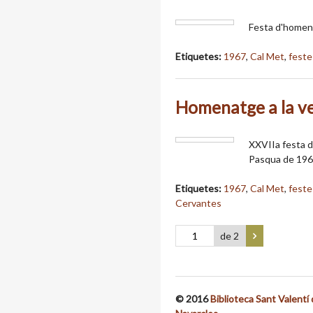
Festa d'homena
Etiquetes:
1967
,
Cal Met
,
feste
Homenatge a la v
XXVIIa festa de
Pasqua de 1967.
Etiquetes:
1967
,
Cal Met
,
feste
Cervantes
de 2
© 2016
Biblioteca Sant Valentí