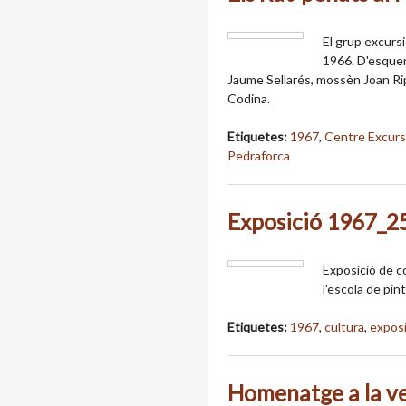
El grup excurs
1966. D'esquerr
Jaume Sellarés, mossèn Joan Rip
Codina.
Etiquetes:
1967
,
Centre Excurs
Pedraforca
Exposició 1967_2
Exposició de co
l'escola de pin
Etiquetes:
1967
,
cultura
,
expos
Homenatge a la v