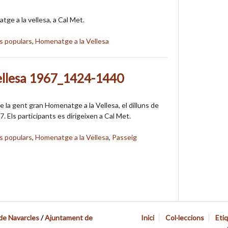
tge a la vellesa, a Cal Met.
s populars
,
Homenatge a la Vellesa
ellesa 1967_1424-1440
 la gent gran Homenatge a la Vellesa, el dilluns de
 Els participants es dirigeixen a Cal Met.
s populars
,
Homenatge a la Vellesa
,
Passeig
 de Navarcles
/
Ajuntament de
Inici
Col·leccions
Eti