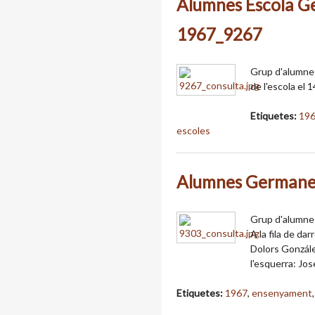
Alumnes Escola G
1967_9267
Grup d'alumne
de l'escola el 
Etiquetes:
19
escoles
Alumnes Germane
Grup d'alumnes
A la fila de da
Dolors Gonzále
l'esquerra: Jos
Etiquetes:
1967
,
ensenyament