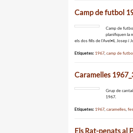
Camp de futbol 1
Camp de futbol 
planifiquen la 
els dos fills de l’Avel•lí, Josep i 
Etiquetes:
1967
,
camp de futbo
Caramelles 1967
Grup de cantai
1967.
Etiquetes:
1967
,
caramelles
,
fe
Els Rat-penats al