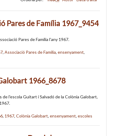
ió Pares de Família 1967_9454
ssociació Pares de Família l'any 1967.
67
,
Associació Pares de Familia
,
ensenyament
,
Galobart 1966_8678
de l'escola Guitart i Salvadó de la Colònia Galobart,
-1967.
66
,
1967
,
Colònia Galobart
,
ensenyament
,
escoles