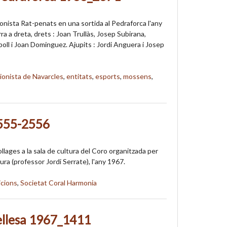
ionista Rat-penats en una sortida al Pedraforca l'any
a a dreta, drets : Joan Trullàs, Josep Subirana,
oll i Joan Dominguez. Ajupits : Jordi Anguera i Josep
ionista de Navarcles
,
entitats
,
esports
,
mossens
,
555-2556
llages a la sala de cultura del Coro organitzada per
tura (professor Jordi Serrate), l'any 1967.
icions
,
Societat Coral Harmonia
ellesa 1967_1411