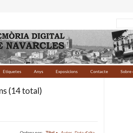
Etiquetes
Anys
Exposicions
Contacte
Sobre 
s (14 total)
Ordena per:
Títol
Autor
Data d'alta