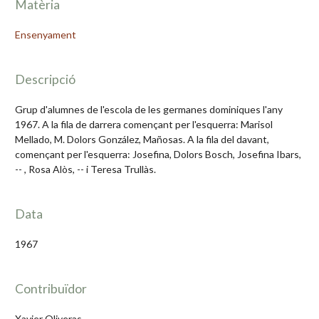
Matèria
Ensenyament
Descripció
Grup d'alumnes de l'escola de les germanes dominiques l'any
1967. A la fila de darrera començant per l'esquerra: Marisol
Mellado, M. Dolors González, Mañosas. A la fila del davant,
començant per l'esquerra: Josefina, Dolors Bosch, Josefina Ibars,
-- , Rosa Alòs, -- i Teresa Trullàs.
Data
1967
Contribuïdor
Xavier Oliveras