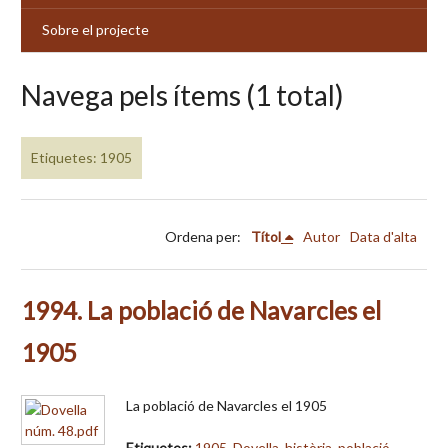
Sobre el projecte
Navega pels ítems (1 total)
Etiquetes: 1905
Ordena per:
Títol
Autor
Data d'alta
1994. La població de Navarcles el
1905
La població de Navarcles el 1905
Etiquetes:
1905
,
Dovella
,
història
,
població
,