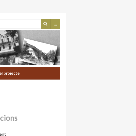
…
el projecte
ccions
ent