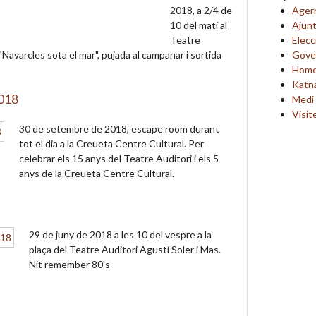
Ager
2018, a 2/4 de
Ajun
10 del matí al
Elecc
Teatre
Gover
"Navarcles sota el mar", pujada al campanar i sortida
Home
Katn
018
Medi
Visit
30 de setembre de 2018, escape room durant
tot el dia a la Creueta Centre Cultural. Per
celebrar els 15 anys del Teatre Auditori i els 5
anys de la Creueta Centre Cultural.
29 de juny de 2018 a les 10 del vespre a la
plaça del Teatre Auditori Agustí Soler i Mas.
Nit remember 80's