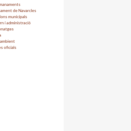
manaments
tament de Navarcles
ions municipals
n i administració
natges
a
 ambient
es oficials