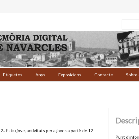
Etiquetes
Anys
Exposicions
Contacte
Sobre 
Descri
22.. Estiu jove, activitats per a joves a partir de 12
Punt d'infor