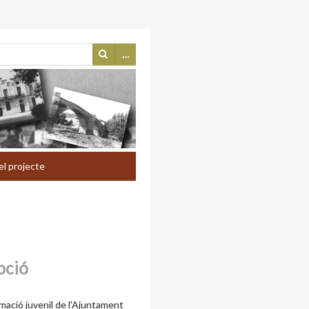
…
el projecte
pció
mació juvenil de l'Ajuntament