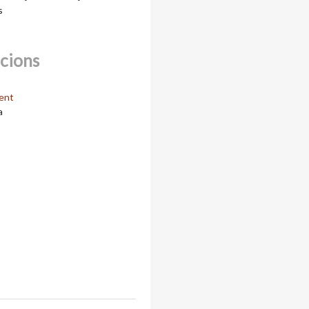
s
ccions
ent
a