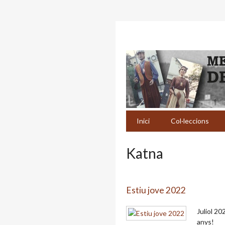
Inici
Col·leccions
Katna
Estiu jove 2022
Juliol 20
anys!