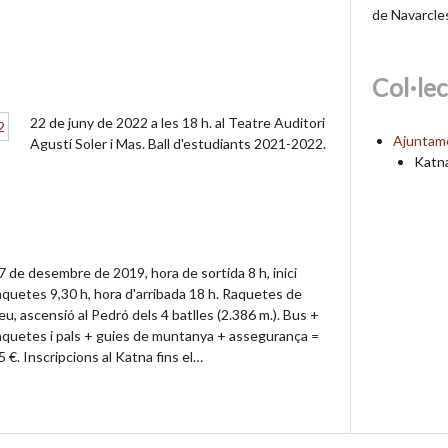
de Navarcle
Col·le
22 de juny de 2022 a les 18 h. al Teatre Auditori
Ajuntam
Agustí Soler i Mas. Ball d'estudiants 2021-2022.
Katn
7 de desembre de 2019, hora de sortida 8 h, inici
aquetes 9,30 h, hora d'arribada 18 h. Raquetes de
eu, ascensió al Pedró dels 4 batlles (2.386 m.). Bus +
aquetes i pals + guies de muntanya + assegurança =
5 €. Inscripcions al Katna fins el…