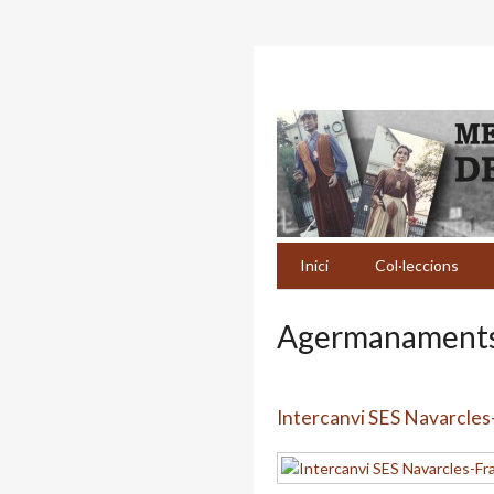
Inici
Col·leccions
Agermanament
Intercanvi SES Navarcle