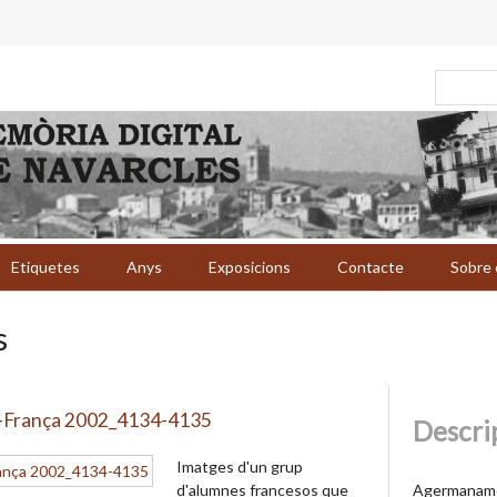
Etiquetes
Anys
Exposicions
Contacte
Sobre 
s
s-França 2002_4134-4135
Descri
Imatges d'un grup
Agermaname
d'alumnes francesos que