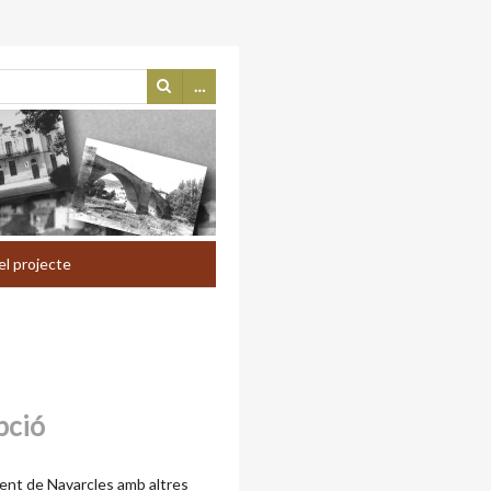
…
el projecte
pció
nt de Navarcles amb altres