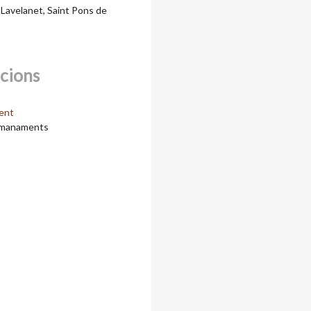
 Lavelanet, Saint Pons de
ccions
ent
manaments