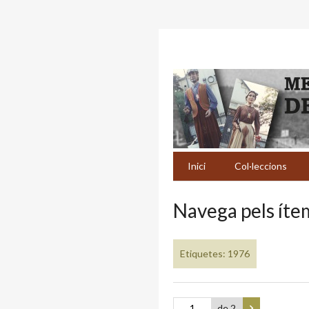
Inici
Col·leccions
Navega pels ítem
Etiquetes: 1976
de 2