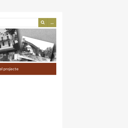
…
el projecte