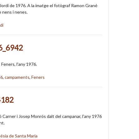
Jordi de 1976. A la imatge el fotògraf Ramon Grané
 nens i nenes.
di
6_6942
Feners, l'any 1976.
76
,
campaments
,
Feners
4182
 Carner i Josep Monrós dalt del campanar, l'any 1976
nt.
lésia de Santa Maria