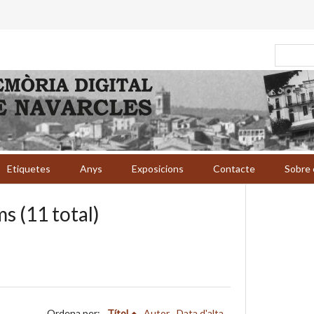
Etiquetes
Anys
Exposicions
Contacte
Sobre 
s (11 total)
Ordena per:
Títol
Autor
Data d'alta