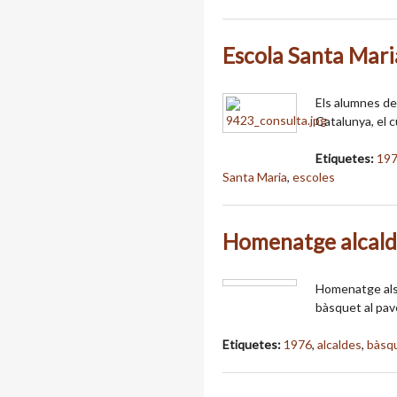
Escola Santa Mar
Els alumnes de
Catalunya, el 
Etiquetes:
19
Santa Maria
,
escoles
Homenatge alcal
Homenatge als 
bàsquet al pav
Etiquetes:
1976
,
alcaldes
,
bàsq