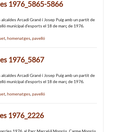
des 1976_5865-5866
alcaldes Arcadi Grané i Josep Puig amb un partit de
elló municipal d'esports el 18 de març de 1976.
uet
,
homenatges
,
pavelló
des 1976_5867
alcaldes Arcadi Grané i Josep Puig amb un partit de
elló municipal d'esports el 18 de març de 1976.
uet
,
homenatges
,
pavelló
les 1976_2226
varcles 1976, al Parc Marcel·lí Monrós. Carme Monrós