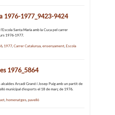
ia 1976-1977_9423-9424
 l'Escola Santa Maria amb la Cuca pel carrer
curs 1976-1977.
76
,
1977
,
Carrer Catalunya
,
ensenyament
,
Escola
des 1976_5864
alcaldes Arcadi Grané i Josep Puig amb un partit de
elló municipal d'esports el 18 de març de 1976.
uet
,
homenatges
,
pavelló