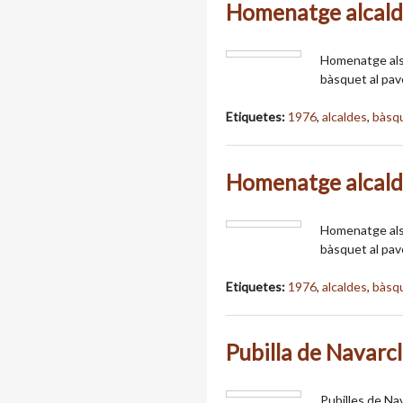
Homenatge alcal
Homenatge als 
bàsquet al pav
Etiquetes:
1976
,
alcaldes
,
bàsq
Homenatge alcal
Homenatge als 
bàsquet al pav
Etiquetes:
1976
,
alcaldes
,
bàsq
Pubilla de Navarc
Pubilles de Na