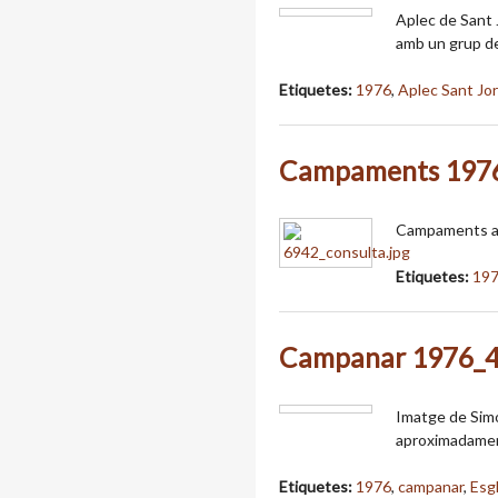
Aplec de Sant 
amb un grup de
Etiquetes:
1976
,
Aplec Sant Jor
Campaments 197
Campaments a 
Etiquetes:
19
Campanar 1976_
Imatge de Simó
aproximadame
Etiquetes:
1976
,
campanar
,
Esg