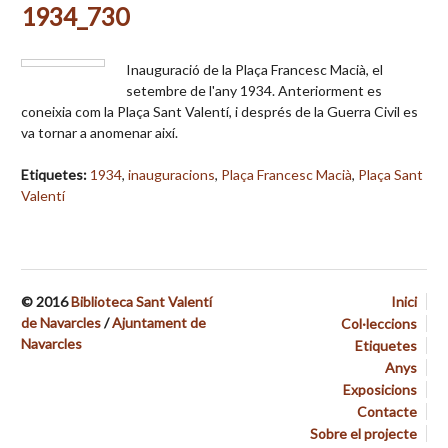
1934_730
Inauguració de la Plaça Francesc Macià, el
setembre de l'any 1934. Anteriorment es
coneixia com la Plaça Sant Valentí, i després de la Guerra Civil es
va tornar a anomenar així.
Etiquetes:
1934
,
inauguracions
,
Plaça Francesc Macià
,
Plaça Sant
Valentí
© 2016
Biblioteca Sant Valentí
Inici
de Navarcles
/
Ajuntament de
Col·leccions
Navarcles
Etiquetes
Anys
Exposicions
Contacte
Sobre el projecte