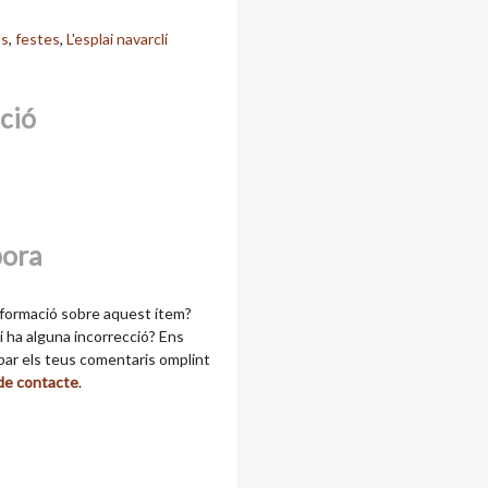
ls
,
festes
,
L'esplai navarclí
cció
bora
formació sobre aquest ítem?
 ha alguna incorrecció? Ens
ibar els teus comentaris omplint
 de contacte
.