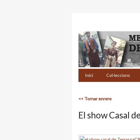
Inici
Col·leccions
<< Tornar enrere
El show Casal d