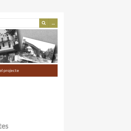
…
el projecte
tes