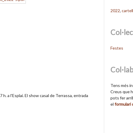
2022
,
cartel
Col·le
Festes
Col·la
Tens més in
Creus que hi
h. a l'Esplai. El show casal de Terrassa, entrada
pots fer arr
el
formulari