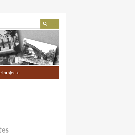
…
el projecte
tes