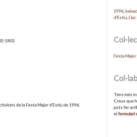
1996
,
baixa
d'Estiu
,
Llac
Col·le
02-1803
Festa Major 
Col·la
Tens més in
Creus que hi
tivitats de la Festa Major d'Estiu de 1996.
pots fer arr
el
formulari