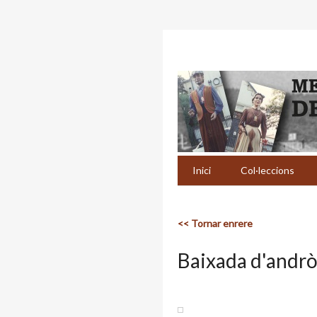
Inici
Col·leccions
<< Tornar enrere
Baixada d'andr