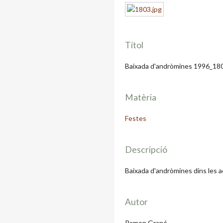
Títol
Baixada d'andròmines 1996_18
Matèria
Festes
Descripció
Baixada d'andròmines dins les ac
Autor
Ramon Grané