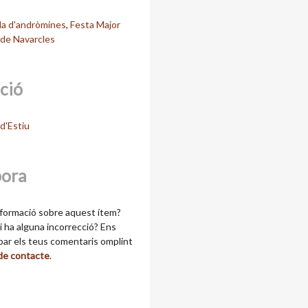
da d'andròmines
,
Festa Major
 de Navarcles
cció
d'Estiu
bora
formació sobre aquest ítem?
 ha alguna incorrecció? Ens
ibar els teus comentaris omplint
 de contacte
.