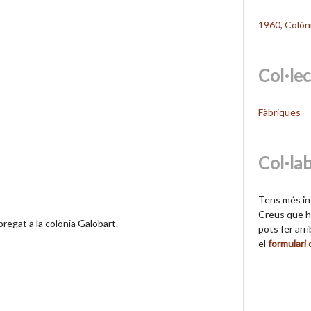
1960
,
Colòn
Col·le
Fàbriques
Col·la
Tens més in
Creus que hi
bregat a la colònia Galobart.
pots fer arr
el
formulari