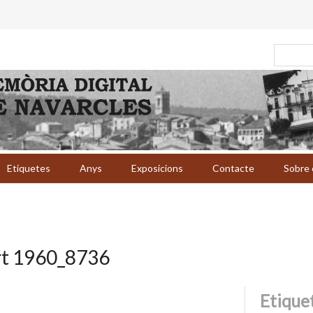
Etiquetes
Anys
Exposicions
Contacte
Sobre 
rt 1960_8736
Etique