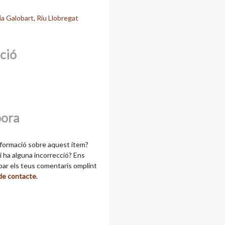
ia Galobart
,
Riu Llobregat
cció
bora
formació sobre aquest ítem?
 ha alguna incorrecció? Ens
ibar els teus comentaris omplint
 de contacte
.