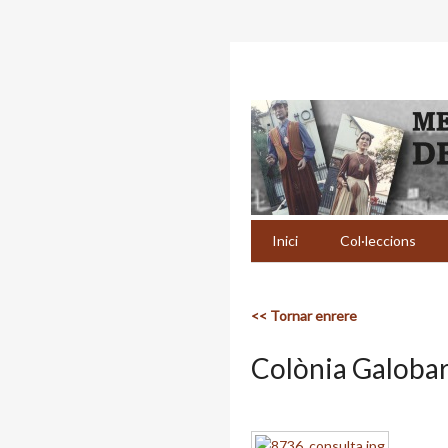
Inici
Col·leccions
<< Tornar enrere
Colònia Galoba