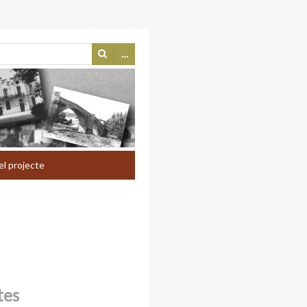
…
el projecte
tes