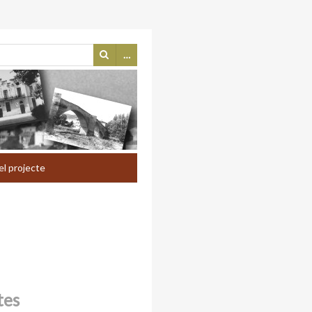
…
el projecte
tes