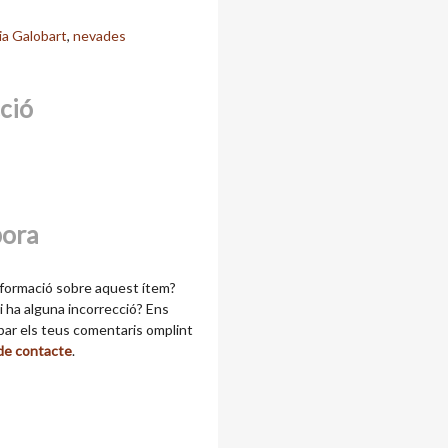
ia Galobart
,
nevades
cció
bora
formació sobre aquest ítem?
 ha alguna incorrecció? Ens
ibar els teus comentaris omplint
 de contacte
.