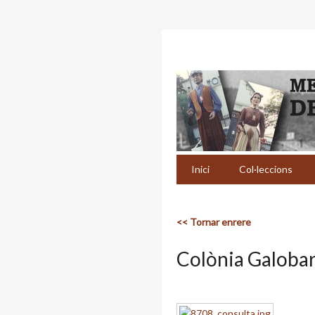
Inici
Col·leccions
<< Tornar enrere
Colònia Galoba