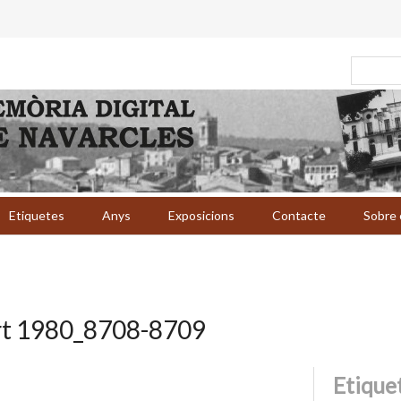
Etiquetes
Anys
Exposicions
Contacte
Sobre 
rt 1980_8708-8709
Etique