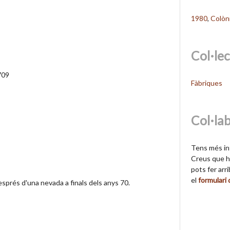
1980
,
Colòn
Col·le
709
Fàbriques
Col·la
Tens més in
Creus que hi
pots fer arr
el
formulari
esprés d'una nevada a finals dels anys 70.