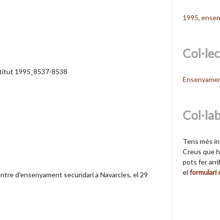
1995
,
ense
Col·le
nstitut 1995_8537-8538
Ensenyame
Col·la
Tens més in
Creus que hi
pots fer arr
el
formulari
entre d'ensenyament secundari a Navarcles, el 29