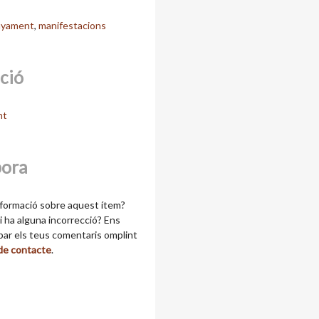
nyament
,
manifestacions
cció
nt
bora
formació sobre aquest ítem?
 ha alguna incorrecció? Ens
ibar els teus comentaris omplint
 de contacte
.