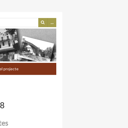
…
el projecte
38
tes