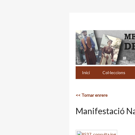
Inici
Col·leccions
<< Tornar enrere
Manifestació Na