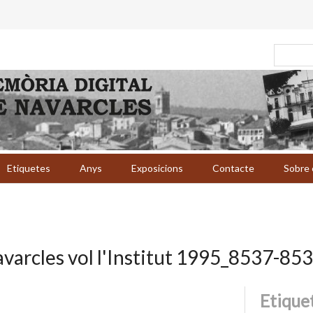
Etiquetes
Anys
Exposicions
Contacte
Sobre 
varcles vol l'Institut 1995_8537-85
Etique