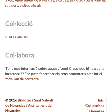
1986
,
Ajuntament de Navarcles
,
alcaldes
,
Biblioteca Sant Valentí
,
regidors
,
visites oficials
Col·lecció
Visites oficials
Col·labora
Tens més informació sobre aquest ítem? Creus que hi ha alguna
incorrecció? Ens pots fer arribar els teus comentaris omplint el
formulari de contacte
.
© 2016
Biblioteca Sant Valentí
Inici
de Navarcles
/
Ajuntament de
Col·leccions
Navarcles
Etiquetes