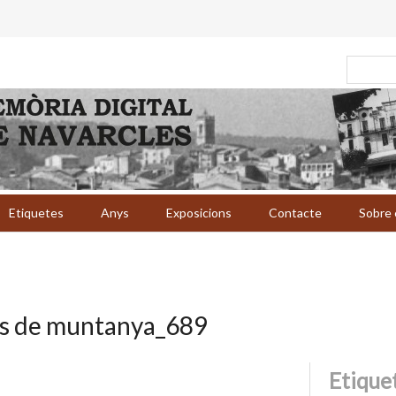
Etiquetes
Anys
Exposicions
Contacte
Sobre 
s de muntanya_689
Etique