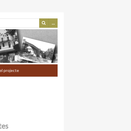
…
el projecte
tes