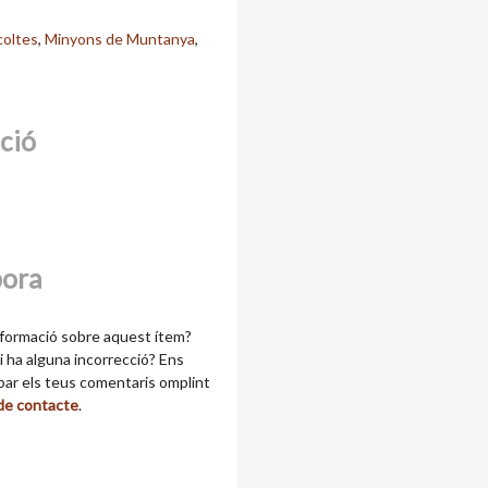
coltes
,
Minyons de Muntanya
,
cció
bora
formació sobre aquest ítem?
 ha alguna incorrecció? Ens
ibar els teus comentaris omplint
 de contacte
.