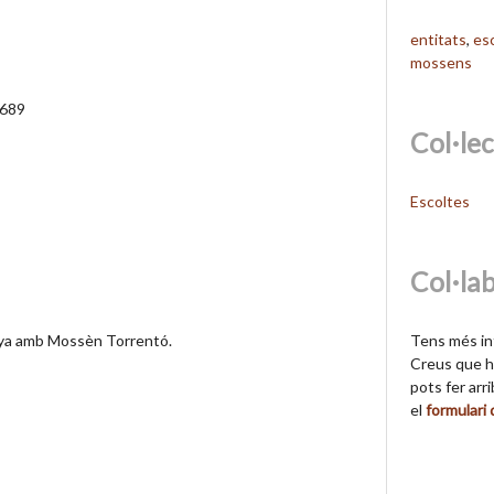
entitats
,
es
mossens
_689
Col·le
Escoltes
Col·la
Tens més in
ya amb Mossèn Torrentó.
Creus que hi
pots fer arr
el
formulari