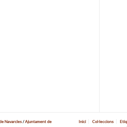
 de Navarcles
/
Ajuntament de
Inici
Col·leccions
Eti