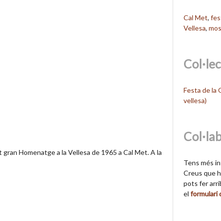
Cal Met
,
fes
Vellesa
,
mos
Col·le
Festa de la
vellesa)
Col·la
nt gran Homenatge a la Vellesa de 1965 a Cal Met. A la
Tens més in
Creus que hi
pots fer arr
el
formulari