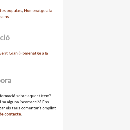
tes populars
,
Homenatge a la
sens
cció
 Gent Gran (Homenatge a la
bora
formació sobre aquest ítem?
 ha alguna incorrecció? Ens
ibar els teus comentaris omplint
 de contacte
.