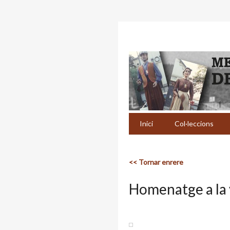
Inici
Col·leccions
<< Tornar enrere
Homenatge a la 