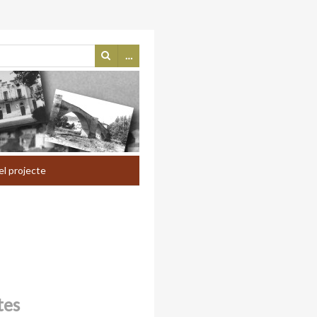
…
el projecte
tes