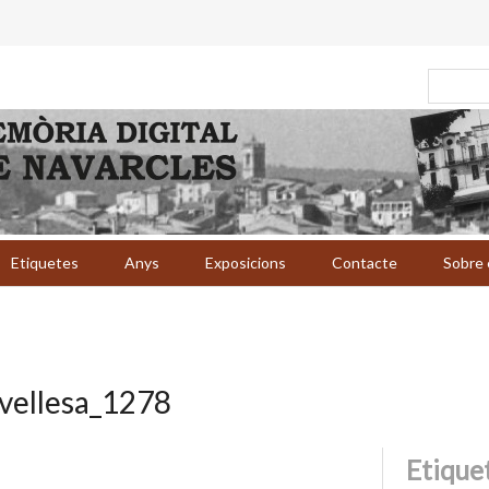
Etiquetes
Anys
Exposicions
Contacte
Sobre 
vellesa_1278
Etique