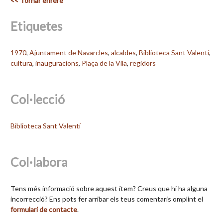
<< Tornar enrere
Etiquetes
1970
,
Ajuntament de Navarcles
,
alcaldes
,
Biblioteca Sant Valentí
,
cultura
,
inauguracions
,
Plaça de la Vila
,
regidors
Col·lecció
Biblioteca Sant Valentí
Col·labora
Tens més informació sobre aquest ítem? Creus que hi ha alguna
incorrecció? Ens pots fer arribar els teus comentaris omplint el
formulari de contacte
.