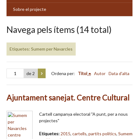
Sobre el projecte
Navega pels ítems (14 total)
Etiquetes: Sumem per Navarcles
de 2
Ordena per:
Títol
Autor
Data d'alta
Ajuntament sanejat. Centre Cultural
Cartell campanya electoral "A punt, per a nous
projectes"
Etiquetes:
2015
,
cartells
,
partits polítics
,
Sumem