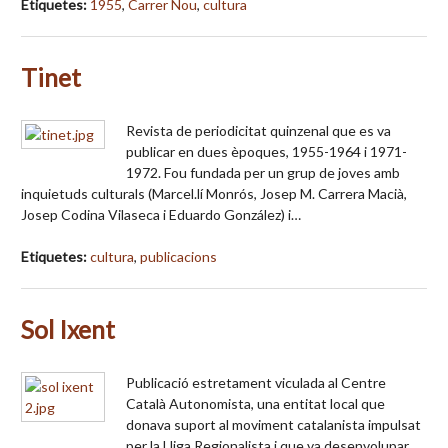
Etiquetes:
1955
,
Carrer Nou
,
cultura
Tinet
Revista de periodicitat quinzenal que es va
publicar en dues èpoques, 1955-1964 i 1971-
1972. Fou fundada per un grup de joves amb
inquietuds culturals (Marcel.lí Monrós, Josep M. Carrera Macià,
Josep Codina Vilaseca i Eduardo González) i…
Etiquetes:
cultura
,
publicacions
Sol Ixent
Publicació estretament viculada al Centre
Català Autonomista, una entitat local que
donava suport al moviment catalanista impulsat
per la Lliga Regionalista i que va desenvolupar