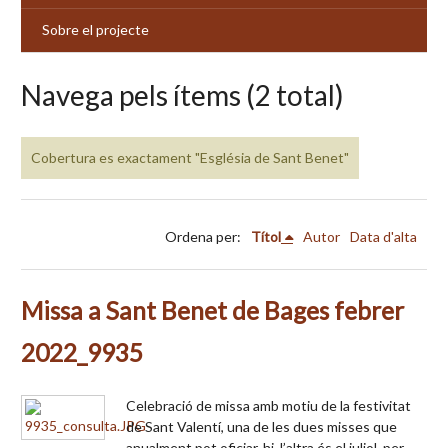
Sobre el projecte
Navega pels ítems (2 total)
Cobertura es exactament "Església de Sant Benet"
Ordena per:
Títol
Autor
Data d'alta
Missa a Sant Benet de Bages febrer
2022_9935
Celebració de missa amb motiu de la festivitat
de Sant Valentí, una de les dues misses que
anualment pot oficiar-hi, l’altra és el juliol, per