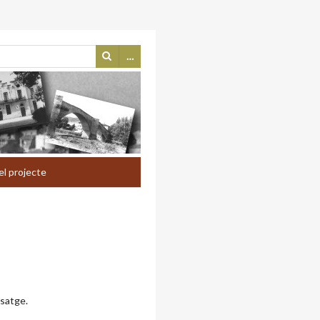
…
el projecte
ssatge.