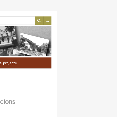
…
el projecte
ccions