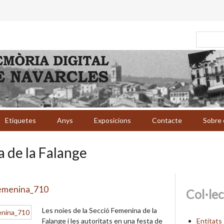
Etiquetes
Anys
Exposicions
Contacte
Sobre 
 de la Falange
Femenina_710
Col·le
Les noies de la Secció Femenina de la
Entitats
Falange i les autoritats en una festa de