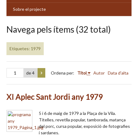
Sobre el projecte
Navega pels ítems (32 total)
Etiquetes: 1979
de 4
Ordena per:
Títol
Autor
Data d'alta
XI Aplec Sant Jordi any 1979
5 i 6 de maig de 1979 a la Plaça de la Vila.
Titelles, revetlla popular, tamborada, matança
del porc, cursa popular, exposició de fotografies
i sardanes.