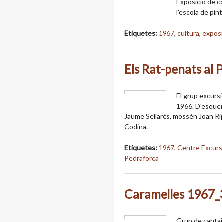
Exposició de co
l'escola de pin
Etiquetes:
1967
,
cultura
,
expos
Els Rat-penats al
El grup excurs
1966. D'esquerr
Jaume Sellarés, mossèn Joan Rip
Codina.
Etiquetes:
1967
,
Centre Excurs
Pedraforca
Caramelles 1967
Grup de cantai