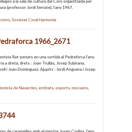
llages a la sala de cultura del Coro organitzada per
tura (professor Jordi Serrate), l'any 1967.
icions
,
Societat Coral Harmonia
 Pedraforca 1966_2671
ionista Rat-penats en una sortida al Pedraforca l'any
a a dreta, drets : Joan Trullàs, Josep Subirana,
oll i Joan Dominguez. Ajupits : Jordi Anguera i Josep
ionista de Navarcles
,
entitats
,
esports
,
mossens
,
_3744
res de caramelles amb el mestre Josep Codina, l'any