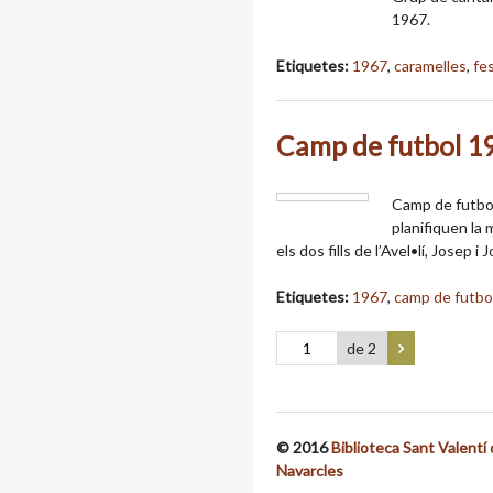
1967.
Etiquetes:
1967
,
caramelles
,
fe
Camp de futbol 1
Camp de futbol 
planifiquen la 
els dos fills de l’Avel•lí, Josep i 
Etiquetes:
1967
,
camp de futbo
de 2
© 2016
Biblioteca Sant Valentí
Navarcles