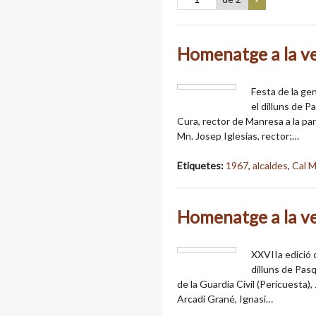
Homenatge a la v
Festa de la ge
el dilluns de P
Cura, rector de Manresa a la pa
Mn. Josep Iglesias, rector;…
Etiquetes:
1967
,
alcaldes
,
Cal 
Homenatge a la v
XXVIIa edició d
dilluns de Pasq
de la Guardia Civil (Pericuesta)
Arcadi Grané, Ignasi…