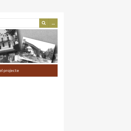
…
el projecte