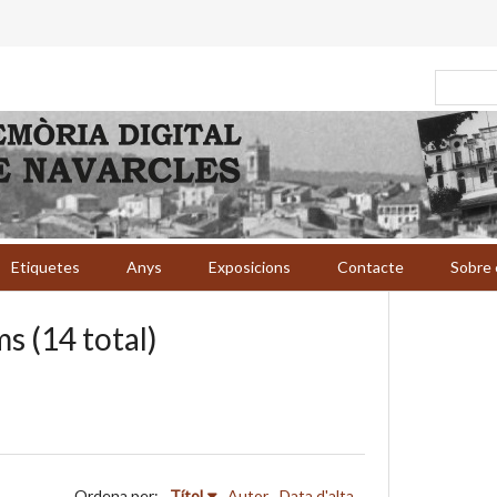
Etiquetes
Anys
Exposicions
Contacte
Sobre 
s (14 total)
Ordena per:
Títol
Autor
Data d'alta