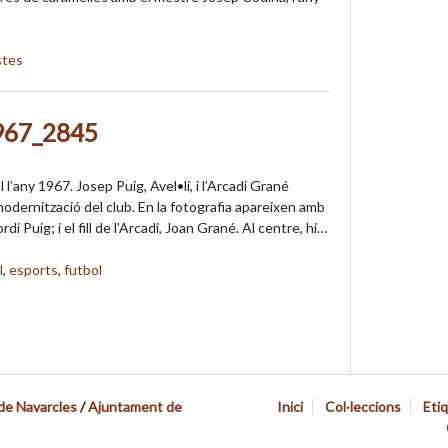
stes
967_2845
l’any 1967. Josep Puig, Avel•lí, i l’Arcadi Grané
modernització del club. En la fotografia apareixen amb
Jordi Puig; i el fill de l’Arcadi, Joan Grané. Al centre, hi…
l
,
esports
,
futbol
 de Navarcles
/
Ajuntament de
Inici
Col·leccions
Eti