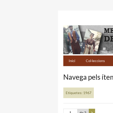
Inici
Col·leccions
Navega pels ítem
Etiquetes: 1967
de 2