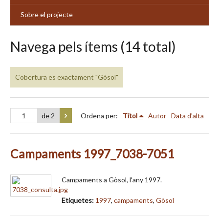
Sobre el projecte
Navega pels ítems (14 total)
Cobertura es exactament "Gòsol"
de 2
Ordena per:
Títol
Autor
Data d'alta
Campaments 1997_7038-7051
Campaments a Gòsol, l'any 1997.
Etiquetes:
1997
,
campaments
,
Gòsol